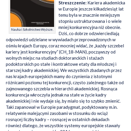
Streszczenie:
Kariera akademicka
w Europie jeszcze kilkadziesiąt lat
temu była w znacznie mniejszym
stopniu ustrukturowana i o wiele
mniej konkurencyjna niż obecnie.
Nauka i Szkolnictwo Wyższe.
Dziś, co dobrze odzwierciedlają
odpowiedzi udzielane w wywiadach przeprowadzonych w
ośmiu krajach Europy, coraz mocniej widać, że „każdy szczebel
kariery jest konkurencyjny” (CH_18-MAN), począwszy od
wolnych miejsc na studiach doktoranckich i stażach
podoktorskich po stałe i kontraktowe etaty dla młodszej i
starszej kadry akademickiej. We wszystkich zbadanych przez
nas krajach europejskich mamy do czynienia z istotnymi
różnicami poziomu tej konkurencji, często zależnego także od
zajmowanego szczebla w hierarchii akademickiej. Rosnąca
konkurencja wkroczyła jednak na stałe w życie kadry
akademickiej i nie wydaje się, by miało się to szybko zmienić.
Taki zapanował w Europie paradygmat, podyktowany m.in.
relatywnie malejącymi zasobami w stosunku do wciąż
rosnącej liczby kadry – rosnącej w ostatnich dekadach
również dlatego, że wszystkie systemy europejskie stawały