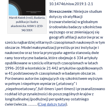
10.14746/nisw.2019.1-2.1
Streszczenie:
Niniejsze studium
dotyczy stratyfikacji
Marek Kwiek (red.), Badania,
(rozwarstwienia) w globalnym
publikacje i kadra
akademicka. NISW 1-2(53-
środowisku badaczy szkolnictwa
54)/2019.
wyższego oraz zmieniającej się
geografii afiliacji autorów prac w
sześciu najbardziej elitarnych czasopismach naukowych w tym
obszarze. Model maksymalizacji prestiżu przez instytucje i
naukowców oraz teoria pryncypała-agenta stanowią dwie
ramy teoretyczne badania, które obejmuje 6 334 artykuły
opublikowane w sześciu elitarnych czasopismach w latach
1996-2018 w kontekście 21 442 artykułów opublikowanych
w 41 podstawowych czasopismach w badanym obszarze.
Porównano autorów zajmujących się szkolnictwem wyższym
w pełnym i niepełnym wymiarze („etatowcy” i
„niepełnoetatowcy”,
full-timers
i
part-timers
) i przeanalizowano
rozkład ich przynależności do poszczególnych krajów z
longitudinalnej (podłużnej) perspektywy ostatniego
ćwierćwiecza. ………. (
Ciąg dalszy tutaj
).