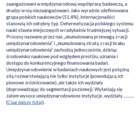
zaangażowani w międzynarodową współpracę badawczą, a
drudzy w nią niezaangażowani. Jako wyraźnie zdefiniowana
grupa polskich naukowców (51,4%), internacjonaliści
stanowią ich odrębny typ. Dehermetyzacja polskiego systemu
nauki stawia miejscowych w radykalnie trudniejszej sytuacji.
Procesy nazwane przez nas „skumulowaną przewagą z racji
umiędzynarodowienia” i „skumulowaną stratą z racji braku
umiędzynarodowienia” zachodzą jednocześnie, dzieląc
środowisko naukowe pod względem prestiżu, uznania i
dostępu do konkurencyjnego finansowania badań.
Umiędzynarodowienie w badaniach naukowych jest potężną
siłą rozwarstwiającą nie tylko instytucje (powodującą ich
pionowe zróżnicowanie), ale także ich wydziały
(doprowadzając do segmentacji poziomej). Wyłaniają się
zatem wysoce umiędzynarodowione instytucje, wydziały……….
(
Ciąg dalszy tutaj
).