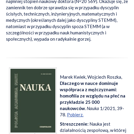
najmniej stopień naukowy doktora (N=20 569). Okazuje się, że
zamiennik ten dobrze sprawdza się w przypadku dyscyplin
ścisłych, technicznych, inżynieryjnych, matematycznych i
medycznych (określanych dalej jako dyscypliny STEMM),
natomiast w przypadku dyscyplin spoza STEMM (a w
szczególności w przypadku nauk humanistycznych i
społecznych), wypada on radykalnie gorzej.
Marek Kwiek, Wojciech Roszka,
Dlaczego w nauce dominuje
współpraca z mężczyznami:
homofilia ze względu na płeć na
przykładzie 25 000
naukowców
.
Nauka
1/2021, 39-
78.
Pobierz.
Streszczenie:
Nauka jest
działalnością zespołową, w której