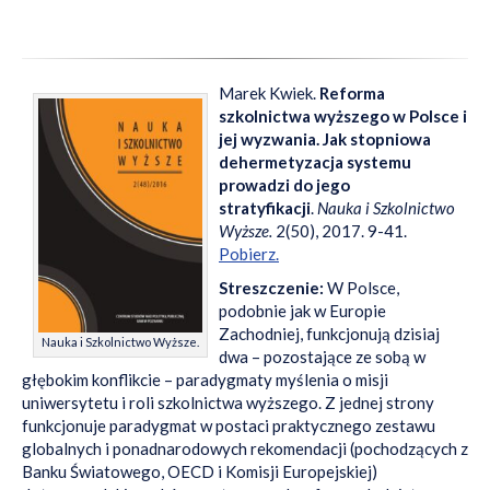
Marek Kwiek.
Reforma
szkolnictwa wyższego w Polsce i
jej wyzwania. Jak stopniowa
dehermetyzacja systemu
prowadzi do jego
stratyfikacji
.
Nauka i Szkolnictwo
Wyższe.
2(50), 2017. 9-41.
Pobierz.
Streszczenie:
W Polsce,
podobnie jak w Europie
Zachodniej, funkcjonują dzisiaj
Nauka i Szkolnictwo Wyższe.
dwa – pozostające ze sobą w
głębokim konflikcie – paradygmaty myślenia o misji
uniwersytetu i roli szkolnictwa wyższego. Z jednej strony
funkcjonuje paradygmat w postaci praktycznego zestawu
globalnych i ponadnarodowych rekomendacji (pochodzących z
Banku Światowego, OECD i Komisji Europejskiej)