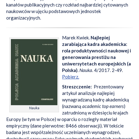
kanałów publikacyjnych czy rozkład najbardziej cytowanych
naukowców w ujęciu podstawowych jednostek
organizacyjnych.
Marek Kwiek.
Najlepiej
zarabiająca kadra akademicka:
rola produktywności naukowej i
generowania prestiżu na
uniwersytetach europejskich (a
Polska)
.
Nauka
. 4/2017. 2-49.
Pobierz.
Streszczenie:
Prezentowany
artykuł analizuje najlepiej
wynagradzaną kadrę akademicką
(nazwaną
academic top earners
)
Nauka
zatrudnioną w dziesięciu krajach
Europy (w tym w Polsce) w oparciu o rozległy materiał
empiryczny (dane pierwotne: 8466 obserwacji). W tekście
badana jest współzależność uczelnianych wynagrodzeń,
dystrybucji czasu pracy (jako ważnych akademickich zachowań