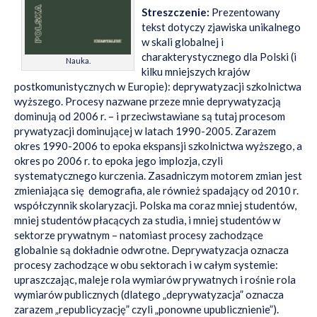
Streszczenie:
Prezentowany
tekst dotyczy zjawiska unikalnego
w skali globalnej i
charakterystycznego dla Polski (i
Nauka.
kilku mniejszych krajów
postkomunistycznych w Europie): deprywatyzacji szkolnictwa
wyższego. Procesy nazwane przeze mnie deprywatyzacją
dominują od 2006 r. – i przeciwstawiane są tutaj procesom
prywatyzacji dominującej w latach 1990-2005. Zarazem
okres 1990-2006 to epoka ekspansji szkolnictwa wyższego, a
okres po 2006 r. to epoka jego implozja, czyli
systematycznego kurczenia. Zasadniczym motorem zmian jest
zmieniająca się demografia, ale również spadający od 2010 r.
współczynnik skolaryzacji. Polska ma coraz mniej studentów,
mniej studentów płacących za studia, i mniej studentów w
sektorze prywatnym – natomiast procesy zachodzące
globalnie są dokładnie odwrotne. Deprywatyzacja oznacza
procesy zachodzące w obu sektorach i w całym systemie:
upraszczając, maleje rola wymiarów prywatnych i rośnie rola
wymiarów publicznych (dlatego „deprywatyzacja” oznacza
zarazem „republicyzację” czyli „ponowne upublicznienie”).