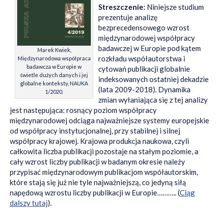
Streszczenie:
Niniejsze studium
prezentuje analizę
bezprecedensowego wzrost
międzynarodowej współpracy
badawczej w Europie pod kątem
Marek Kwiek,
rozkładu współautorstwa i
Międzynarodowa współpraca
badawcza w Europie w
cytowań publikacji globalnie
świetle dużych danych i jej
indeksowanych ostatniej dekadzie
globalne konteksty, NAUKA
(lata 2009-2018). Dynamika
1/2020.
zmian wyłaniająca się z tej analizy
jest następująca: rosnący poziom współpracy
międzynarodowej odciąga najważniejsze systemy europejskie
od współpracy instytucjonalnej, przy stabilnej i silnej
współpracy krajowej. Krajowa produkcja naukowa, czyli
całkowita liczba publikacji pozostaje na stałym poziomie, a
cały wzrost liczby publikacji w badanym okresie należy
przypisać międzynarodowym publikacjom współautorskim,
które stają się już nie tyle najważniejszą, co jedyną siłą
napędową wzrostu liczby publikacji w Europie……….. (
Ciąg
dalszy tutaj
).