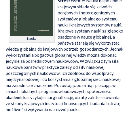
Streszczenie:
Nauka na poziomie
krajowym składa się z dwóch
odrębnych i heterogenicznych
systemów: globalnego systemu
nauki i krajowych systemów nauki.
Krajowe systemy nauki są głęboko
osadzone w nauce globalnej, a
Nauka
państwa starają się wykorzystać
wiedzę globalną do krajowych potrzeb gospodarczych. Jednak
wykorzystania bogactwa globalnej wiedzy można dokonać
jedynie za pośrednictwem naukowców. W związku z tym siła
naukowa państw w praktyce zależy od siły naukowej
poszczególnych naukowców. Ich zdolność do współpracy
międzynarodowej i do korzystania z globalnej sieci naukowej
ma zasadnicze znaczenie. Pozostając poza nią i pracując w
ramach lokalnych programów badawczych, społeczność
akademicka ryzykuje marginalizację, utratę zainteresowania
ze strony krajowych instytucji finansujących badania i utratę
możliwości wpływania na rozwój nauki.