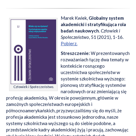
Marek Kwiek,
Globalny system
akademicki i stratyfikująca rola
badań naukowych
.
Człowiek i
Społeczeństwo
, 51 (2021), 1-16.
Pobierz.
Streszczenie:
W prezentowanych
rozważaniach łączę dwa tematy w
kontekście rosnącego
uczestnictwa społeczeństw w
systemie szkolnictwa wyższego:
pionową stratyfikację systemów
Człowiek i Społeczeństwo.
narodowych oraz zmieniającą się
profesję akademicką. W okresie powojennym, głównie w
zamożnych społeczeństwach europejskich i
północnoamerykańskich, przyzwyczailiśmy się do myśli, że
profesja akademicka jest stosunkowo jednorodna, nasze
systemy szkolnictwa wyższego są do siebie podobne, a
przedstawiciele kadry akademickiej żyją i pracują
,
zachowując
styl życia klasy średniej. W ciągu ostatnich dwóch