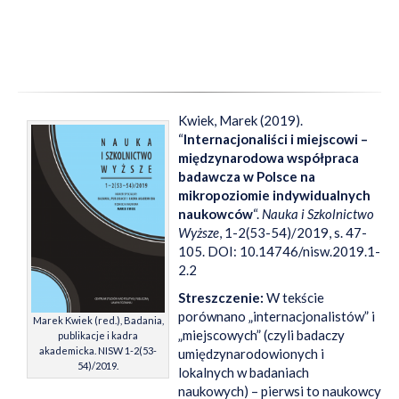
Kwiek, Marek (2019).
“
Internacjonaliści i miejscowi –
międzynarodowa współpraca
badawcza w Polsce na
mikropoziomie indywidualnych
naukowców
“.
Nauka i Szkolnictwo
Wyższe
, 1-2(53-54)/2019, s. 47-
105. DOI: 10.14746/nisw.2019.1-
2.2
Streszczenie:
W tekście
porównano „internacjonalistów” i
Marek Kwiek (red.), Badania,
„miejscowych” (czyli badaczy
publikacje i kadra
akademicka. NISW 1-2(53-
umiędzynarodowionych i
54)/2019.
lokalnych w badaniach
naukowych) – pierwsi to naukowcy