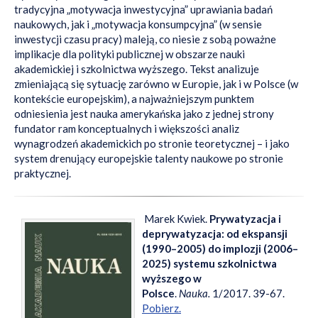
tradycyjna „motywacja inwestycyjna” uprawiania badań
naukowych, jak i „motywacja konsumpcyjna” (w sensie
inwestycji czasu pracy) maleją, co niesie z sobą poważne
implikacje dla polityki publicznej w obszarze nauki
akademickiej i szkolnictwa wyższego. Tekst analizuje
zmieniającą się sytuację zarówno w Europie, jak i w Polsce (w
kontekście europejskim), a najważniejszym punktem
odniesienia jest nauka amerykańska jako z jednej strony
fundator ram konceptualnych i większości analiz
wynagrodzeń akademickich po stronie teoretycznej – i jako
system drenujący europejskie talenty naukowe po stronie
praktycznej.
Marek Kwiek.
Prywatyzacja i
deprywatyzacja: od ekspansji
(1990–2005) do implozji (2006–
2025) systemu szkolnictwa
wyższego w
Polsce
.
Nauka.
1/2017. 39-67.
Pobierz.