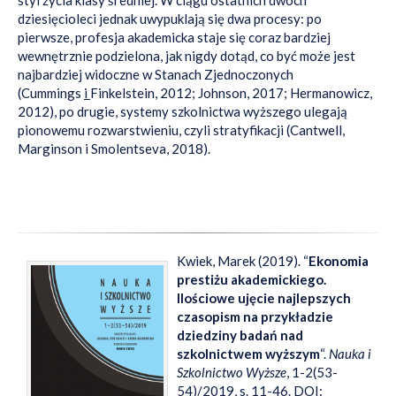
dziesięcioleci jednak uwypuklają się dwa procesy: po
pierwsze, profesja akademicka staje się coraz bardziej
wewnętrznie podzielona, jak nigdy dotąd, co być może jest
najbardziej widoczne w Stanach Zjednoczonych
(Cummings
i
Finkelstein, 2012; Johnson, 2017; Hermanowicz,
2012)
,
po drugie, systemy szkolnictwa wyższego ulegają
pionowemu rozwarstwieniu, czyli stratyfikacji (Cantwell,
Marginson i Smolentseva, 2018).
Kwiek, Marek (2019). “
Ekonomia
prestiżu akademickiego.
Ilościowe ujęcie najlepszych
czasopism na przykładzie
dziedziny badań nad
szkolnictwem wyższym
“.
Nauka i
Szkolnictwo Wyższe
, 1-2(53-
54)/2019, s. 11-46. DOI: