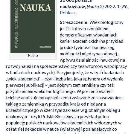
20 000 polskich
naukowców
,
Nauka
2/2022. 1-29.
Pobierz.
Streszczenie:
Wiek biologiczny
jest istotnym czynnikiem
demograficznym w badaniach
karier akademickich (na przykład
produktywności badawczej,
mobilności międzynarodowej,
Nauka
wpływu działalności naukowej na
rozwój nauki i na społeczeństwo czy też wzorców współpracy
w badaniach naukowych). Przyjmuje się, że w tych badaniach
„wiek akademicki” – czyli liczba lat, jaka upłynęła od wydania
pierwszej publikacji – jest dobrym zamiennikiem czy też
przybliżeniem wieku biologicznego. W prezentowanym
tekście analizujemy ograniczenia związane ze stosowaniem
takiego zamiennika w przypadku kraju od niedawna
uczestniczącego w szerszym zakresie w globalnym obiegu
naukowym – czyli Polski. Bierzemy za przykład pełną
populację polskich naukowców akademickich widocznych w
ostatniej dekadzie w nauce światowej i posiadających co