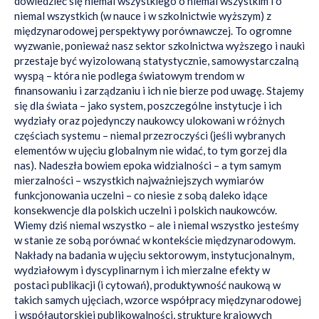
dowiedzieć się niemal wszystkiego o niemal wszystkim i o
niemal wszystkich (w nauce i w szkolnictwie wyższym) z
międzynarodowej perspektywy porównawczej. To ogromne
wyzwanie, ponieważ nasz sektor szkolnictwa wyższego i nauki
przestaje być wyizolowaną statystycznie, samowystarczalną
wyspą – która nie podlega światowym trendom w
finansowaniu i zarządzaniu i ich nie bierze pod uwagę. Stajemy
się dla świata – jako system, poszczególne instytucje i ich
wydziały oraz pojedynczy naukowcy ulokowani w różnych
częściach systemu – niemal przezroczyści (jeśli wybranych
elementów w ujęciu globalnym nie widać, to tym gorzej dla
nas). Nadeszła bowiem epoka widzialności – a tym samym
mierzalności – wszystkich najważniejszych wymiarów
funkcjonowania uczelni – co niesie z sobą daleko idące
konsekwencje dla polskich uczelni i polskich naukowców.
Wiemy dziś niemal wszystko – ale i niemal wszystko jesteśmy
w stanie ze sobą porównać w kontekście międzynarodowym.
Nakłady na badania w ujęciu sektorowym, instytucjonalnym,
wydziałowym i dyscyplinarnym i ich mierzalne efekty w
postaci publikacji (i cytowań), produktywność naukową w
takich samych ujęciach, wzorce współpracy międzynarodowej
i współautorskiej publikowalności, strukturę krajowych