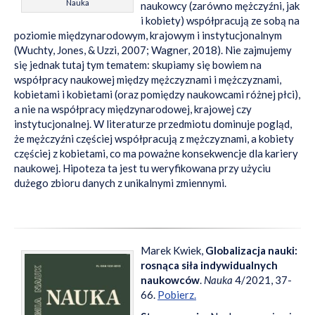
Nauka
naukowcy (zarówno mężczyźni, jak
i kobiety) współpracują ze sobą na
poziomie międzynarodowym, krajowym i instytucjonalnym
(Wuchty, Jones, & Uzzi, 2007; Wagner, 2018). Nie zajmujemy
się jednak tutaj tym tematem: skupiamy się bowiem na
współpracy naukowej między mężczyznami i mężczyznami,
kobietami i kobietami (oraz pomiędzy naukowcami różnej płci),
a nie na współpracy międzynarodowej, krajowej czy
instytucjonalnej. W literaturze przedmiotu dominuje pogląd,
że mężczyźni częściej współpracują z mężczyznami, a kobiety
częściej z kobietami, co ma poważne konsekwencje dla kariery
naukowej. Hipoteza ta jest tu weryfikowana przy użyciu
dużego zbioru danych z unikalnymi zmiennymi.
Marek Kwiek,
Globalizacja nauki:
rosnąca siła indywidualnych
naukowców
.
Nauka
4/2021, 37-
66.
Pobierz.