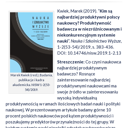
Kwiek, Marek (2019). “
Kim są
najbardziej produktywni polscy
naukowcy? Produktywność
badawcza w niezróżnicowanym i
niekonkurencyjnym systemie
nauki
“.
Nauka i Szkolnictwo Wyższe
,
1-2(53-54)/2019, s. 383-436.
DOI: 10.14746/nisw.2019.1-2.13
Streszczenie:
Co czyni naukowca
najbardziej produktywnym
badawczo? Rosnące
Marek Kwiek (red.), Badania,
zainteresowanie najbardziej
publikacje i kadra
akademicka. NISW 1-2(53-
produktywnymi naukowcami ma
54)/2019.
swoje źródło w zainteresowaniu
wysoką indywidualną
produktywnością w ramach ilościowych badań nauki i polityki
naukowej. W prezentowanym artykule badamy górne 10
procent polskich naukowców pod kątem produktywności i
poszukujemy predyktorów przynależności do tej grupy. W
każdym systemie nauki niewielki odsetek naukowców pisze