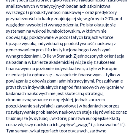
analizowanych w tradycyjnych badaniach szkolnictwa
wyższego) i produktywności naukowej – oraz predyktory
przynależności do kadry znajdującej się w górnych 20% pod
względem wysokości wynagrodzenia. Polska okazuje się
systemem na wskroś humboldtowskim, w którym nie
obowiązują pokazywane w pozostałych krajach wzorce
łączące wysoką indywidualną produktywność naukową z
generowaniem prestiżu instytucjonalnego i wyższymi
wynagrodzeniami. O ile w Stanach Zjednoczonych orientacja
na badania w karierze akademickiej wiąże się z sukcesem
finansowym na poziomie indywidualnym, o tyle w Europie
orientacja ta opłaca się – w aspekcie finansowym – tylko w
powiązaniu z obowiązkami administracyjnymi. Poszukiwanie
przyszłych indywidualnych nagród finansowych wyłącznie w
badaniach naukowych nie jest skuteczną strategią
ekonomiczną w nauce europejskiej, jednak zarazem
poszukiwanie satysfakcji zawodowej w badaniach poprzez
rozwiązywanie problemów naukowych staje się również coraz
trudniejsze (w sytuacji, w której państwa europejskie kładą
coraz większy nacisk na ich „wpływ”, „wagę” i „stosowalność”).
Tym samym, w kategoriach teoretycznych, zarówno