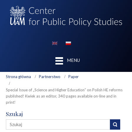
MENU
Strona główna
Partnerstwo
Paper
Special Issue of „Science and Higher Education” on Polish HE reforms
published! Kwiek as an editor, 340 pages available on-line and in
print!
Szukaj