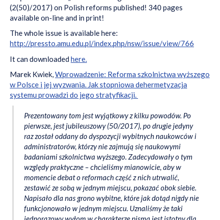
(2(50)/2017) on Polish reforms published! 340 pages
available on-line and in print!
The whole issue is available here:
http://pressto.amu.edu.pl/index.php/nsw/issue/view/766
It can downloaded
here.
Marek Kwiek,
Wprowadzenie: Reforma szkolnictwa wyższego
w Polsce i jej wyzwania. Jak stopniowa dehermetyzacja
systemu prowadzi do jego stratyfikacji.
Prezentowany tom jest wyjątkowy z kilku powodów. Po
pierwsze, jest jubileuszowy (50/2017), po drugie jedyny
raz został oddany do dyspozycji wybitnych naukowców i
administratorów, którzy nie zajmują się naukowymi
badaniami szkolnictwa wyższego. Zadecydowały o tym
względy praktyczne – chcieliśmy mianowicie, aby w
momencie debat o reformach część z nich utrwalić,
zestawić ze sobą w jednym miejscu, pokazać obok siebie.
Napisało dla nas grono wybitne, które jak dotąd nigdy nie
funkcjonowało w jednym miejscu. Uznaliśmy że taki
jednorazowy wyłom w charakterze pisma jest istotny dla