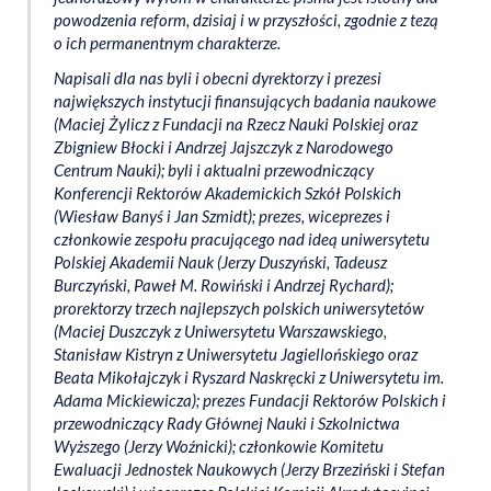
powodzenia reform, dzisiaj i w przyszłości, zgodnie z tezą
o ich permanentnym charakterze.
Napisali dla nas byli i obecni dyrektorzy i prezesi
największych instytucji finansujących badania naukowe
(Maciej Żylicz z Fundacji na Rzecz Nauki Polskiej oraz
Zbigniew Błocki i Andrzej Jajszczyk z Narodowego
Centrum Nauki); byli i aktualni przewodniczący
Konferencji Rektorów Akademickich Szkół Polskich
(Wiesław Banyś i Jan Szmidt); prezes, wiceprezes i
członkowie zespołu pracującego nad ideą uniwersytetu
Polskiej Akademii Nauk (Jerzy Duszyński, Tadeusz
Burczyński, Paweł M. Rowiński i Andrzej Rychard);
prorektorzy trzech najlepszych polskich uniwersytetów
(Maciej Duszczyk z Uniwersytetu Warszawskiego,
Stanisław Kistryn z Uniwersytetu Jagiellońskiego oraz
Beata Mikołajczyk i Ryszard Naskręcki z Uniwersytetu im.
Adama Mickiewicza); prezes Fundacji Rektorów Polskich i
przewodniczący Rady Głównej Nauki i Szkolnictwa
Wyższego (Jerzy Woźnicki); członkowie Komitetu
Ewaluacji Jednostek Naukowych (Jerzy Brzeziński i Stefan