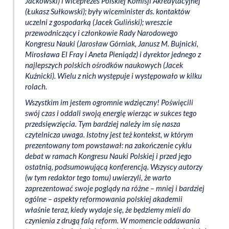
Jackowski) i wiceprezes Polskiej Komisji Akredytacyjnej
(Łukasz Sułkowski); były wiceminister ds. kontaktów
uczelni z gospodarką (Jacek Guliński); wreszcie
przewodniczący i członkowie Rady Narodowego
Kongresu Nauki (Jarosław Górniak, Janusz M. Bujnicki,
Mirosława El Fray i Aneta Pieniądz) i dyrektor jednego z
najlepszych polskich ośrodków naukowych (Jacek
Kuźnicki). Wielu z nich występuje i występowało w kilku
rolach.
Wszystkim im jestem ogromnie wdzięczny! Poświęcili
swój czas i oddali swoją energię wierząc w sukces tego
przedsięwzięcia. Tym bardziej należy im się nasza
czytelnicza uwaga. Istotny jest też kontekst, w którym
prezentowany tom powstawał: na zakończenie cyklu
debat w ramach Kongresu Nauki Polskiej i przed jego
ostatnią, podsumowującą konferencją. Wszyscy autorzy
(w tym redaktor tego tomu) uwierzyli, że warto
zaprezentować swoje poglądy na różne – mniej i bardziej
ogólne – aspekty reformowania polskiej akademii
właśnie teraz, kiedy wydaje się, że będziemy mieli do
czynienia z drugą falą reform. W momencie oddawania