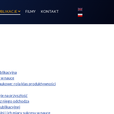
UBLIKACJE
FILMY
KONTAKT
blikacyjna
r w nauce
aukowe: rola klas produktywności
eje na przyszłość
 z niego odchodzą
ublikacyjnej
i i ich miary sukcesu w nauce