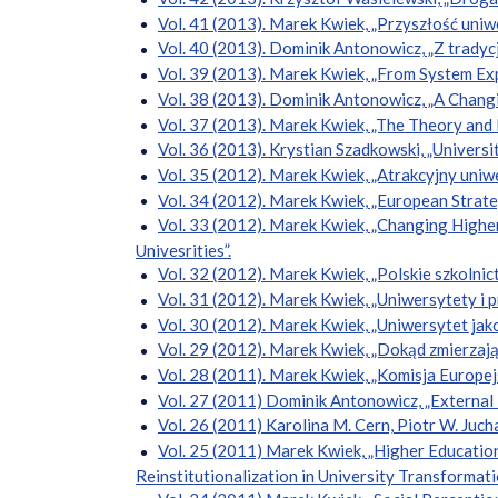
Vol. 41 (2013). Marek Kwiek, „Przyszłość uniw
Vol. 40 (2013). Dominik Antonowicz, „Z trady
Vol. 39 (2013). Marek Kwiek, „From System Ex
Vol. 38 (2013). Dominik Antonowicz, „A Changin
Vol. 37 (2013). Marek Kwiek, „The Theory and 
Vol. 36 (2013). Krystian Szadkowski, „Universi
Vol. 35 (2012). Marek Kwiek, „Atrakcyjny uniw
Vol. 34 (2012). Marek Kwiek, „European Strate
Vol. 33 (2012). Marek Kwiek, „Changing Higher 
Univesrities”.
Vol. 32 (2012). Marek Kwiek, „Polskie szkolni
Vol. 31 (2012). Marek Kwiek, „Uniwersytety i 
Vol. 30 (2012). Marek Kwiek, „Uniwersytet jak
Vol. 29 (2012). Marek Kwiek, „Dokąd zmierza
Vol. 28 (2011). Marek Kwiek, „Komisja Europej
Vol. 27 (2011) Dominik Antonowicz, „External 
Vol. 26 (2011) Karolina M. Cern, Piotr W. Juc
Vol. 25 (2011) Marek Kwiek, „Higher Educatio
Reinstitutionalization in University Transformati