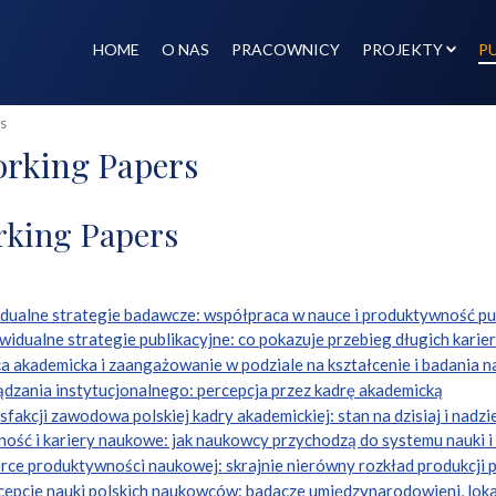
HOME
O NAS
PRACOWNICY
PROJEKTY
P
s
orking Papers
rking Papers
dualne strategie badawcze: współpraca w nauce i produktywność pu
idualne strategie publikacyjne: co pokazuje przebieg długich karie
a akademicka i zaangażowanie w podziale na kształcenie i badania n
ądzania instytucjonalnego: percepcja przez kadrę akademicką
akcji zawodowa polskiej kadry akademickiej: stan na dzisiaj i nadzi
ność i kariery naukowe: jak naukowcy przychodzą do systemu nauki i
ce produktywności naukowej: skrajnie nierówny rozkład produkcji p
epcje nauki polskich naukowców: badacze umiędzynarodowieni, lokaln