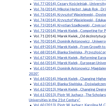
Vol. 77 (2014). Cezary Kościelniak, „University
Vol. 76 (2014). Mikołaj Herbst, Jakub Rok, „Dr
Vol. 75 (2014). Krzysztof Wasielewski, „Dostę
Vol. 74 (2014). Krzysztof Wasielewski, „Edukac
Vol. 73 (2014). Krystian Szadkowski, „Czym są
Vol. 72 (2014). Marek Kwiek, „Competing for 
Vol. 71 (2014). Marek Kwiek, „Od dezinstytucjo
Vol. 70 (2014). Dominik Antonowicz, „Uniwersyt
Vol. 69 (2014). Marek Kwiek, „From Growth t
Vol. 68 (2014). Bianka Siwińska, „Przyszłość p
Vol. 67 (2014). Marek Kwiek, „Reforming Europ
Vol. 66 (2014). Marek Kwiek, „European Univer
Vol. 65 (2014). Dominik Antonowicz, Magdale
2020”.
Vol. 64 (2014). Marek Kwiek, „Changing Highe
Vol. 63 (2014). Bianka Siwińska, „Doświadczen
Vol. 62 (2013). Marek Kwiek, „Changing Degre
Vol. 61 (2013). Piotr W. Juchacz, „The Schola
Universities in the 21st Century”.
Vol. 60 (2013). Piotr W. Juchacz, Karolina M. C