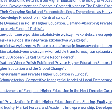
ons vs. Economic Returns from Higher Education: the Bologna Proces
egional Development and Economic Competitiveness: The Polish Case”
d Their Changing Social and Economic Settings. Dependence as Heavy
 Knowledge Production in Central Europe” .
te Dynamics in Polish Higher Education. Demand-Absorbing Private 
praktyk: Europa i Polska” .
ne-publiczne w polskim szkolnictwie wyższym w kontekście europejs
ejska a europejska integracja szkolnictwa wyższego” .
kolnictwa wyższego w Polsce a transformacje finansowania publiczn
skim szkolnictwem wyższym w kontekście transformacji zarządzania w
acz, „EUropean (Legal) Culture Reconsidered” .
isation: Where Polish Public and Private Higher Education Sectors 
gher Education and the Global Change” .
reneurialism and Private Higher Education in Europe”
.
t-Schumpeterian „Competitive Managerial Model of Local Democracy”
ractiveness of European Higher Education in the Next Decade: Cur
f Privatization in Polish Higher Education: Cost-Sharing, Equity, a
and Equity, Market Forces, and Academic Entrepreneurship: Developm