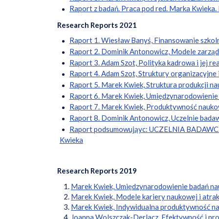
Raport z badań. Praca pod red. Marka Kwieka
Research Reports 2021
Raport 1. Wiesław Banyś, Finansowanie szkol
Raport 2. Dominik Antonowicz, Modele zarządz
Raport 3. Adam Szot, Polityka kadrowa i jej r
Raport 4. Adam Szot, Struktury organizacyjne
Raport 5. Marek Kwiek, Struktura produkcji na
Raport 6. Marek Kwiek, Umiędzynarodowienie u
Raport 7. Marek Kwiek, Produktywność naukow
Raport 8. Dominik Antonowicz, Uczelnie bada
Raport podsumowująyc: UCZELNIA BADAWC
Kwieka
Research Reports 2019
Marek Kwiek, Umiędzynarodowienie badań nauk
Marek Kwiek, Modele kariery naukowej i atrak
Marek Kwiek, Indywidualna produktywność nau
Joanna Wolszczak-Derlacz, Efektywność i pr