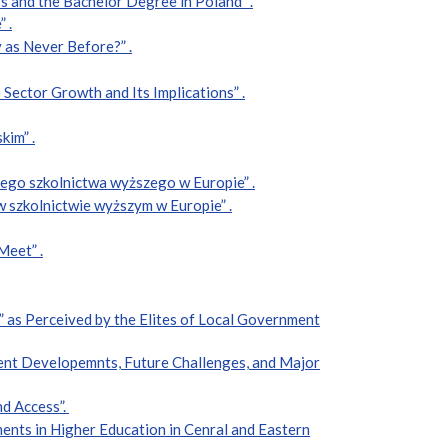
s and the Bachelor Degree in Poland” .
 .
 as Never Before?” .
Sector Growth and Its Implications” .
kim” .
ego szkolnictwa wyższego w Europie” .
 szkolnictwie wyższym w Europie” .
Meet” .
 as Perceived by the Elites of Local Government
rent Developemnts, Future Challenges, and Major
nd Access”.
ents in Higher Education in Cenral and Eastern