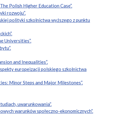
 The Polish Higher Education Case”.
yki rozwoju”.
kiej polityki szkolnictwa wyższego z punktu
kich”.
e Universities”.
bytu”.
nsion and Inequalities”.
aspekty europeizacji polskiego szkolnictwa
ies: Minor Steps and Major Milestones”.
studiach, uwarunkowania”.
do nowych warunków społeczno-ekonomicznych”.