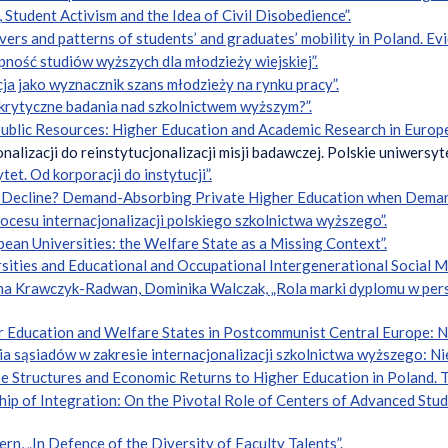
, Student Activism and the Idea of Civil Disobedience”.
ivers and patterns of students’ and graduates’ mobility in Poland. Ev
pność studiów wyższych dla młodzieży wiejskiej”.
ja jako wyznacznik szans młodzieży na rynku pracy”.
 krytyczne badania nad szkolnictwem wyższym?”.
Public Resources: Higher Education and Academic Research in Europe
nalizacji do reinstytucjonalizacji misji badawczej. Polskie uniwers
et. Od korporacji do instytucji”.
o Decline? Demand-Absorbing Private Higher Education when Demand
rocesu internacjonalizacji polskiego szkolnictwa wyższego”.
ean Universities: the Welfare State as a Missing Context”.
sities and Educational and Occupational Intergenerational Social Mo
na Krawczyk-Radwan, Dominika Walczak, „Rola marki dyplomu w per
r Education and Welfare States in Postcommunist Central Europe: 
ia sąsiadów w zakresie internacjonalizacji szkolnictwa wyższego: Ni
e Structures and Economic Returns to Higher Education in Poland. T
rship of Integration: On the Pivotal Role of Centers of Advanced Stu
ern, „In Defence of the Diversity of Faculty Talents”.