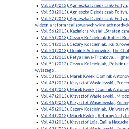
Vol. 59 (2013). Agnieszka Dziedziczak-Foltyn,
Vol. 58 (2013). Agnieszka Dziedziczak-Foltyn, 
Vol. 57 (2013). Agnieszka Dziedziczak-Foltyn
widzenia reform realizowanych w krajach nordycki
Vol. 56 (2013). Kazimierz Musiał, „Strategiczn
Vol. 55 (2013). Cezary Kościelniak, Robert Roe
Vol. 54 (2013). Cezary Kościelniak, „Kulturo
Vol. 53 (2013). Dominik Antonowicz, „The Chal
Vol. 52 (2013). Petya Ilieva-Trichkova, „Highe
Vol. 51 (2013). Cezary Kościelniak, „Polskie u
wyższego”.
Vol. 50 (2013). Marek Kwiek, Dominik Antonow
Vol. 49 (2013). Krzysztof Wasielewski, „Proced
Vol. 48 (2013). Marek Kwiek, Dominik Antonow
Vol. 47 (2013). Krzysztof Wasielewski, „Młodz
Vol. 46 (2013). Krzysztof Wasielewski, „Zmia
Vol. 45 (2013). Cezary Kościelniak, „Uniwersy
Vol. 44 (2013). Marek Kwiek, „Reformy instytuc
Vol. 43 (2013). Krzysztof Leja, Emilia Nagucka,
Vol. 42 (2013). Krzysztof Wasielewski, „Droga n