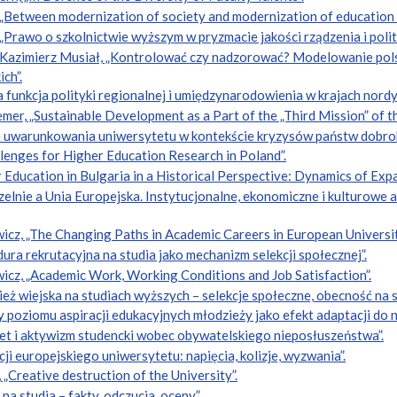
 „Between modernization of society and modernization of education
„Prawo o szkolnictwie wyższym w pryzmacie jakości rządzenia i polit
, Kazimierz Musiał, „Kontrolować czy nadzorować? Modelowanie pols
ch”.
a funkcja polityki regionalnej i umiędzynarodowienia w krajach nordyc
mer, „Sustainable Development as a Part of the „Third Mission” of th
we uwarunkowania uniwersytetu w kontekście kryzysów państw dobro
lenges for Higher Education Research in Poland”.
r Education in Bulgaria in a Historical Perspective: Dynamics of Expa
czelnie a Unia Europejska. Instytucjonalne, ekonomiczne i kulturowe 
icz, „The Changing Paths in Academic Careers in European Universit
ura rekrutacyjna na studia jako mechanizm selekcji społecznej”.
icz, „Academic Work, Working Conditions and Job Satisfaction”.
ież wiejska na studiach wyższych – selekcje społeczne, obecność na 
ny poziomu aspiracji edukacyjnych młodzieży jako efekt adaptacji 
tet i aktywizm studencki wobec obywatelskiego nieposłuszeństwa”.
ji europejskiego uniwersytetu: napięcia, kolizje, wyzwania”.
 „Creative destruction of the University”.
a studia – fakty, odczucia, oceny”.