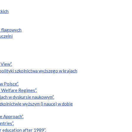
ckich
i flagowych
uczelni
 View”.
 polityki szkolnictwa wyższego w krajach
w Polsce”.
f Welfare Regimes”.
cjach w dyskursie naukowym”.
zkolnictwie wyższym (i nauce) w dobie
e Approach”.
ntries”.
r education after 1989”.