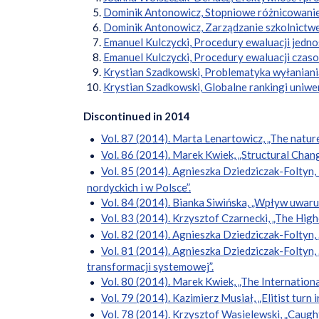
Dominik Antonowicz, Stopniowe różnicowanie
Dominik Antonowicz, Zarządzanie szkolnictwem
Emanuel Kulczycki, Procedury ewaluacji jedno
Emanuel Kulczycki, Procedury ewaluacji czaso
Krystian Szadkowski, Problematyka wyłaniani
Krystian Szadkowski, Globalne rankingi uniwe
Discontinued in 2014
Vol. 87 (2014). Marta Lenartowicz, „The nature 
Vol. 86 (2014). Marek Kwiek, „Structural Chan
Vol. 85 (2014). Agnieszka Dziedziczak-Foltyn,
nordyckich i w Polsce”.
Vol. 84 (2014). Bianka Siwińska, „Wpływ uwar
Vol. 83 (2014). Krzysztof Czarnecki, „The Hig
Vol. 82 (2014). Agnieszka Dziedziczak-Foltyn,
Vol. 81 (2014). Agnieszka Dziedziczak-Foltyn,
transformacji systemowej”.
Vol. 80 (2014). Marek Kwiek, „The Internation
Vol. 79 (2014). Kazimierz Musiał, „Elitist turn 
Vol. 78 (2014). Krzysztof Wasielewski, „Caught