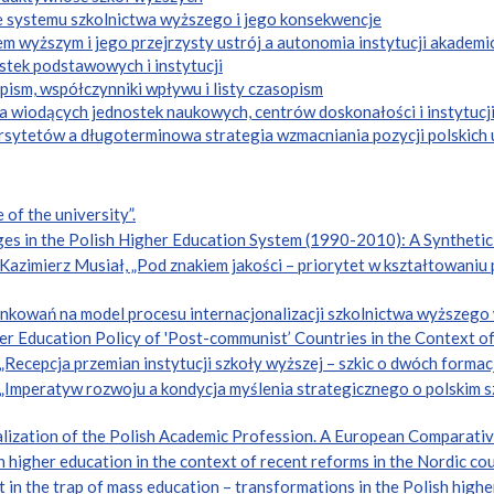
 systemu szkolnictwa wyższego i jego konsekwencje
 wyższym i jego przejrzysty ustrój a autonomia instytucji akademi
stek podstawowych i instytucji
pism, współczynniki wpływu i listy czasopism
a wiodących jednostek naukowych, centrów doskonałości i instytucj
rsytetów a długoterminowa strategia wzmacniania pozycji polskich 
of the university”.
ges in the Polish Higher Education System (1990-2010): A Synthetic
 Kazimierz Musiał, „Pod znakiem jakości – priorytet w kształtowaniu
unkowań na model procesu internacjonalizacji szkolnictwa wyższego 
her Education Policy of 'Post-communist’ Countries in the Context o
 „Recepcja przemian instytucji szkoły wyższej – szkic o dwóch forma
 „Imperatyw rozwoju a kondycja myślenia strategicznego o polskim s
alization of the Polish Academic Profession. A European Comparativ
in higher education in the context of recent reforms in the Nordic cou
 in the trap of mass education – transformations in the Polish highe