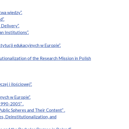
twa wiedzy”.
d”.
 Delivery”.
 Institutions”.
tytucji edukacyjnych w Europie”.
utionalization of the Research Mission in Polish
ej i ilościowej”.
nych w Europie”.
 1990-2005” .
ublic Spheres and Their Content” .
, Deinstitutionalization, and