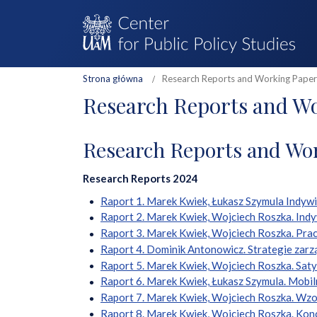
Strona główna
Research Reports and Working Paper
Research Reports and W
Research Reports and Wo
Research Reports 2024
Raport 1. Marek Kwiek, Łukasz Szymula Indywi
Raport 2. Marek Kwiek, Wojciech Roszka. Indyw
Raport 3. Marek Kwiek, Wojciech Roszka. Prac
Raport 4. Dominik Antonowicz. Strategie zarz
Raport 5. Marek Kwiek, Wojciech Roszka. Satysf
Raport 6. Marek Kwiek, Łukasz Szymula. Mobil
Raport 7. Marek Kwiek, Wojciech Roszka. Wzor
Raport 8. Marek Kwiek, Wojciech Roszka. Konc