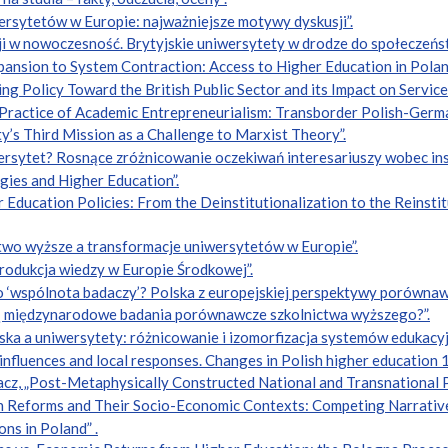
ersytetów w Europie: najważniejsze motywy dyskusji”.
cji w nowoczesność. Brytyjskie uniwersytety w drodze do społeczeńs
pansion to System Contraction: Access to Higher Education in Polan
g Policy Toward the British Public Sector and its Impact on Service
Practice of Academic Entrepreneurialism: Transborder Polish-German
ty’s Third Mission as a Challenge to Marxist Theory”.
ersytet? Rosnące zróżnicowanie oczekiwań interesariuszy wobec ins
gies and Higher Education”.
Education Policies: From the Deinstitutionalization to the Reinstit
ctwo wyższe a transformacje uniwersytetów w Europie”.
produkcja wiedzy w Europie Środkowej”.
o ‘wspólnota badaczy’? Polska z europejskiej perspektywy porównawcz
ją międzynarodowe badania porównawcze szkolnictwa wyższego?”.
ska a uniwersytety: różnicowanie i izomorfizacja systemów edukacyj
influences and local responses. Changes in Polish higher education
hacz, „Post-Metaphysically Constructed National and Transnational P
n Reforms and Their Socio-Economic Contexts: Competing Narratives
ons in Poland” .