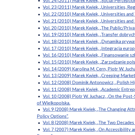
Vol. 24 (2011) Marek Kwiek, „Social Percepti
Vol. 23 (2011) Marek Kwiek, „Universities, R
Vol. 22 (2010) Marek Kwiek, „Universities an
Vol. 21 (2010) Marek Kwiek, „Universities and
Vol. 20 (2010) Marek Kwiek, „The Public/Priva
Vol. 19 (2010) Marek Kwiek, „Transfer dobrych 
Vol. 18 (2010) Marek Kwiek, „Dynamika prywat
Vol. 17 (2010) Marek Kwiek, „Integracja europ
Vol. 16 (2010) Marek Kwiek, „Finansowanie sz
Vol. 15 (2010) Marek Kwiek, „Zarządzanie pol
Vol. 14 (2009) Karolina M. Cern, Piotr W. Juch
Vol. 13 (2009) Marek Kwiek, „Creeping Market
Vol. 12 (2008) Dominik Antonowicz, „Polish Hi
Vol. 11 (2008) Marek Kwiek, „Academic Entrep
Vol. 10 (2008) Piotr W. Juchacz, „On the Pos
of Wielkopolska.
Vol. 9 (2008) Marek Kwiek, „The Changing Att
Policy Options”.
Vol. 8 (2008) Marek Kwiek, „The Two Decades o
Vol. 7 (2007) Marek Kwiek, „On Accessibility 