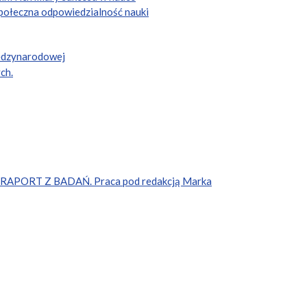
połeczna odpowiedzialność nauki
iędzynarodowej
ch.
APORT Z BADAŃ. Praca pod redakcją Marka