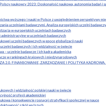
. Polscy naukowcy 2023: Doskonałość naukowa, autonomia badań i s
nictwa wyższego i nauki w Polsce z uwzględnieniem perspektywy m
ania uczelniami badawczymi. Analiza europejskich uczelni badawczy
ealizacja w europejskich uczelniach badawczych
 i administracyjne w uczelniach badawczych
ukowej uczelni badawczych w epoce globalizacji nauki
czelni badawczych i ich widzialność w świecie
a – uczelnie badawcze i ich kadra akademicka
wcze w rankingach krajowych i międzynarodowych
ZA 2.0. FINANSOWANIE, ZARZĄDZANIE I POLITYKA KADROWA. R
owych i widzialność polskiej nauki w świecie
cyjność profesji akademickiej
kowa i konsekwencje rosnącej stratyfikacji społecznej w nauce
oduktywność szkół wyższych