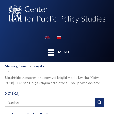
MENU
Strona główna
Książki
Ukraińskie tłumaczenie najnowszej książki Marka Kwieka (Kijów
2018)- 473 ss.! Druga książka przełożona – po upływie dekady!
Szukaj