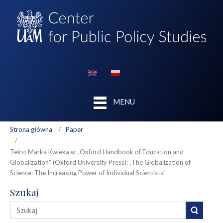
MENU
Strona główna
Paper
Tekst Marka Kwieka w „Oxford Handbook of Education and
Globalization” (Oxford University Press): „The Globalization of
Science: The Increasing Power of Individual Scientists”
Szukaj